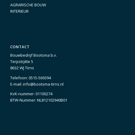
AGRARISCHE BOUW
INTERIEUR
CONTACT
Bouwbedrijf Bootsma b.v.
Terpstrjitte 5
8632 WJ Tirns
Telefoon:
0515-569394
E-mail:
info@bootsma-tirns.nl
KvK-nummer: 01100274
BTW-Nummer: NL812102940B01