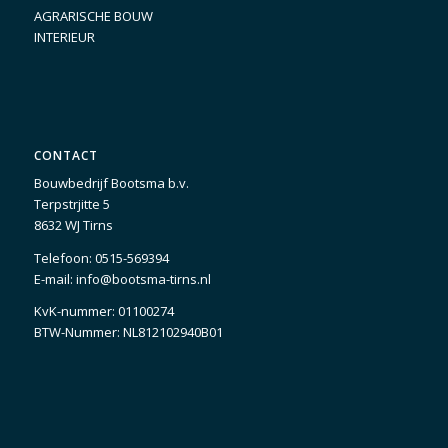
AGRARISCHE BOUW
INTERIEUR
CONTACT
Bouwbedrijf Bootsma b.v.
Terpstrjitte 5
8632 WJ Tirns
Telefoon:
0515-569394
E-mail:
info@bootsma-tirns.nl
KvK-nummer: 01100274
BTW-Nummer: NL812102940B01