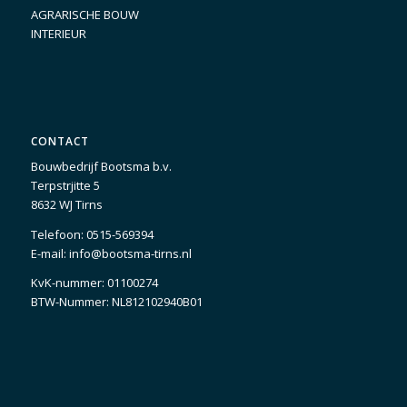
AGRARISCHE BOUW
INTERIEUR
CONTACT
Bouwbedrijf Bootsma b.v.
Terpstrjitte 5
8632 WJ Tirns
Telefoon:
0515-569394
E-mail:
info@bootsma-tirns.nl
KvK-nummer: 01100274
BTW-Nummer: NL812102940B01