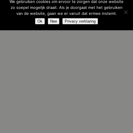
We gebruiken cookies om ervoor te zorgen dat onze website
zo soepel mogelijk draait. Als je doorgaat met het gebruiken
van de website, gaan we er vanuit dat ermee instemt.
Ok
Nee
Privacy verklaring
ONZE DIENSTEN
WONINGBOUW
VERBOUW / UITBREIDING
RESTAURATIE, RENOVATIE & ONDERHOUD
WOONBOERDERIJEN
UTILITEITSBOUW
AGRARISCHE BOUW
INTERIEUR
CONTACT
Bouwbedrijf Bootsma b.v.
Terpstrjitte 5
8632 WJ Tirns