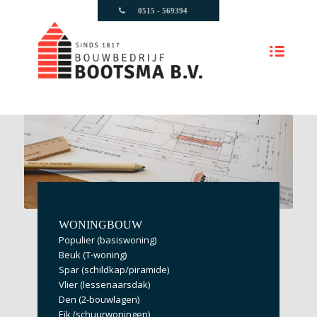
0515 - 569394
WONINGBOUW
Populier (basiswoning)
Beuk (T-woning)
Spar (schildkap/piramide)
Vlier (lessenaarsdak)
Den (2-bouwlagen)
Eik (schuurwoningen)