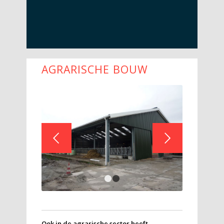
AGRARISCHE BOUW
Volgende
1
2
Ook in de agrarische sector heeft