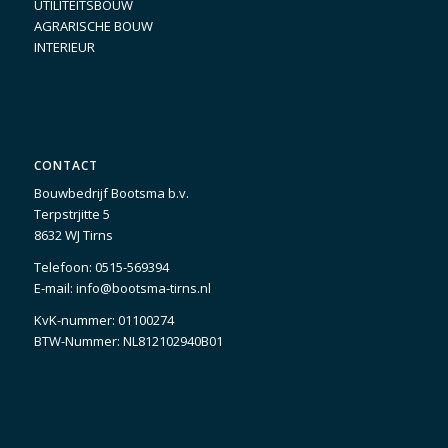
UTILITEITSBOUW
AGRARISCHE BOUW
INTERIEUR
CONTACT
Bouwbedrijf Bootsma b.v.
Terpstrjitte 5
8632 WJ Tirns
Telefoon:
0515-569394
E-mail:
info@bootsma-tirns.nl
KvK-nummer: 01100274
BTW-Nummer: NL812102940B01